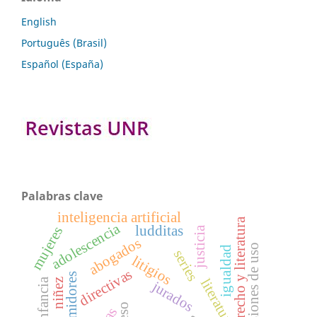
English
Português (Brasil)
Español (España)
Palabras clave
inteligencia artificial
derecho y literatura
adolescencia
ludditas
mujeres
justicia
abogados
concesiones de uso
igualdad
series
litigios
directivas
consumidores
literatura
infancia
niñez
jurados