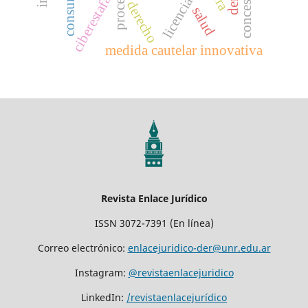
proceso
ciberestafas
licencia
derecho
salud
medida cautelar innovativa
Revista Enlace Jurídico
ISSN 3072-7391 (En línea)
Correo electrónico:
enlacejuridico-der@unr.edu.ar
Instagram:
@revistaenlacejuridico
LinkedIn:
/revistaenlacejurídico